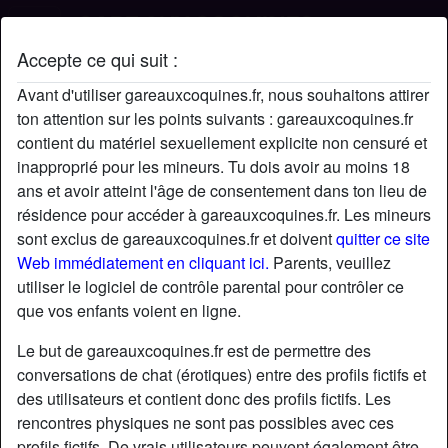
Accepte ce qui suit :
Profil de Nathalie
Avant d'utiliser gareauxcoquines.fr, nous souhaitons attirer
ton attention sur les points suivants : gareauxcoquines.fr
contient du matériel sexuellement explicite non censuré et
inapproprié pour les mineurs. Tu dois avoir au moins 18
ans et avoir atteint l'âge de consentement dans ton lieu de
résidence pour accéder à gareauxcoquines.fr. Les mineurs
sont exclus de gareauxcoquines.fr et doivent
quitter ce site
Web immédiatement en cliquant ici.
Parents, veuillez
utiliser le logiciel de contrôle parental pour contrôler ce
que vos enfants voient en ligne.
Le but de gareauxcoquines.fr est de permettre des
conversations de chat (érotiques) entre des profils fictifs et
des utilisateurs et contient donc des profils fictifs. Les
rencontres physiques ne sont pas possibles avec ces
star
chat
Ajouter
Discuter !
profils fictifs. De vrais utilisateurs peuvent également être