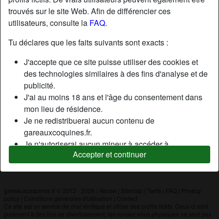
trouvés sur le site Web. Afin de différencier ces
utilisateurs, consulte la
FAQ
.
Nickname:
Nathalie
Âge:
29
Tu déclares que les faits suivants sont exacts :
Pays:
France
J'accepte que ce site puisse utiliser des cookies et
Département:
Territoire de Belfort
des technologies similaires à des fins d'analyse et de
Sexe:
Femme
publicité.
J'ai au moins 18 ans et l'âge du consentement dans
mon lieu de résidence.
Description
Je ne redistribuerai aucun contenu de
N'a pas encore saisi de description
gareauxcoquines.fr.
Je n'autoriserai aucun mineur à accéder à
Cherche
Accepter et continuer
gareauxcoquines.fr ou à tout matériel qu'il contient.
N'a spécifié aucune préférence
Tout contenu que je consulte ou télécharge sur
gareauxcoquines.fr est destiné à mon usage
personnel et je ne le montrerai pas à un mineur.
gareauxcoquines.fr © 2012 - 2026
|
Abuse
|
Sitemap
|
Tarifs
|
FAQ
|
Privacy
policy
|
Conditions générales d'utilisation
|
Contact
Je n'ai pas été contacté par les fournisseurs de ce
Ce site est un service de chat érotique et utilise des profils fictifs. Ceux-ci sont
matériel, et je choisis volontiers de le visualiser ou de
purement à des fins de divertissement, les rendez-vous physiques ne sont pas