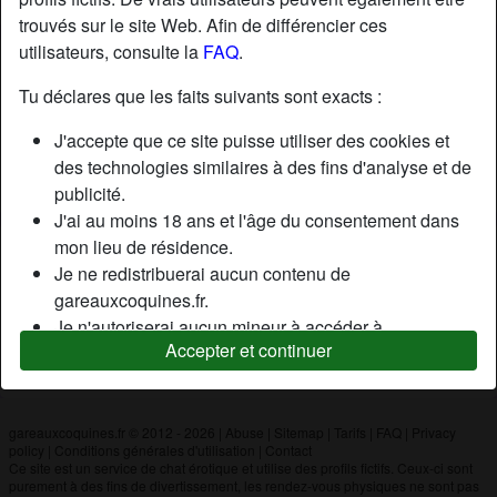
trouvés sur le site Web. Afin de différencier ces
utilisateurs, consulte la
FAQ
.
Nickname:
Ameg
Âge:
19
Tu déclares que les faits suivants sont exacts :
Pays:
France
J'accepte que ce site puisse utiliser des cookies et
Département:
Val-d'Oise
des technologies similaires à des fins d'analyse et de
Sexe:
Homme
publicité.
J'ai au moins 18 ans et l'âge du consentement dans
mon lieu de résidence.
Description
Je ne redistribuerai aucun contenu de
N'a pas encore saisi de description
gareauxcoquines.fr.
Je n'autoriserai aucun mineur à accéder à
Cherche
Accepter et continuer
gareauxcoquines.fr ou à tout matériel qu'il contient.
N'a spécifié aucune préférence
Tout contenu que je consulte ou télécharge sur
gareauxcoquines.fr est destiné à mon usage
personnel et je ne le montrerai pas à un mineur.
gareauxcoquines.fr © 2012 - 2026
|
Abuse
|
Sitemap
|
Tarifs
|
FAQ
|
Privacy
policy
|
Conditions générales d'utilisation
|
Contact
Je n'ai pas été contacté par les fournisseurs de ce
Ce site est un service de chat érotique et utilise des profils fictifs. Ceux-ci sont
matériel, et je choisis volontiers de le visualiser ou de
purement à des fins de divertissement, les rendez-vous physiques ne sont pas