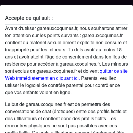
Accepte ce qui suit :
Profil de Ameg
Avant d'utiliser gareauxcoquines.fr, nous souhaitons attirer
ton attention sur les points suivants : gareauxcoquines.fr
contient du matériel sexuellement explicite non censuré et
inapproprié pour les mineurs. Tu dois avoir au moins 18
ans et avoir atteint l'âge de consentement dans ton lieu de
résidence pour accéder à gareauxcoquines.fr. Les mineurs
sont exclus de gareauxcoquines.fr et doivent
quitter ce site
Web immédiatement en cliquant ici.
Parents, veuillez
utiliser le logiciel de contrôle parental pour contrôler ce
que vos enfants voient en ligne.
Le but de gareauxcoquines.fr est de permettre des
conversations de chat (érotiques) entre des profils fictifs et
des utilisateurs et contient donc des profils fictifs. Les
rencontres physiques ne sont pas possibles avec ces
star
chat
Ajouter
Discuter !
profils fictifs. De vrais utilisateurs peuvent également être