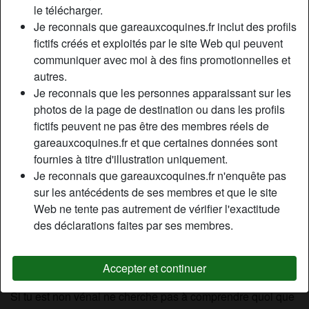
le télécharger.
Je reconnais que gareauxcoquines.fr inclut des profils
fictifs créés et exploités par le site Web qui peuvent
Nickname:
Tysmémusclé
communiquer avec moi à des fins promotionnelles et
Âge:
22
autres.
Pays:
France
Je reconnais que les personnes apparaissant sur les
Département:
Val-de-Marne
photos de la page de destination ou dans les profils
Sexe:
Homme
fictifs peuvent ne pas être des membres réels de
Relation:
Célibataire
gareauxcoquines.fr et que certaines données sont
Couleur des cheveux:
Foncé
fournies à titre d'illustration uniquement.
Je reconnais que gareauxcoquines.fr n'enquête pas
Couleur des yeux:
Brun
sur les antécédents de ses membres et que le site
Taille:
180 cm
Web ne tente pas autrement de vérifier l'exactitude
Poids:
70 Kg
des déclarations faites par ses membres.
Épilé(e):
if necessary
Accepter et continuer
Description
Si tu est non vénal ne cherche pas à comprendre quoi que