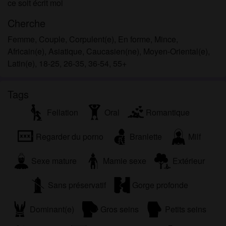
ce soit écrit moi
Cherche
Femme, Couple, Corpulent(e), En forme, Mince,
Africain(e), Asiatique, Caucasien(ne), Moyen-Oriental(e),
Latin(e), 18-25, 26-35, 36-54, 55+
Tags
Fellation
Oral
Romantique
Regarder du porno
Branlette
Milf
Sexe mature
Mamie sexe
Extérieur
Sans préservatif
Gorge profonde
Dominant(e)
Gros seins
Petits seins