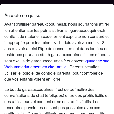
Accepte ce qui suit :
Profil de Tysmémusclé
Avant d'utiliser gareauxcoquines.fr, nous souhaitons attirer
ton attention sur les points suivants : gareauxcoquines.fr
contient du matériel sexuellement explicite non censuré et
inapproprié pour les mineurs. Tu dois avoir au moins 18
ans et avoir atteint l'âge de consentement dans ton lieu de
résidence pour accéder à gareauxcoquines.fr. Les mineurs
sont exclus de gareauxcoquines.fr et doivent
quitter ce site
Web immédiatement en cliquant ici.
Parents, veuillez
utiliser le logiciel de contrôle parental pour contrôler ce
que vos enfants voient en ligne.
Le but de gareauxcoquines.fr est de permettre des
conversations de chat (érotiques) entre des profils fictifs et
des utilisateurs et contient donc des profils fictifs. Les
rencontres physiques ne sont pas possibles avec ces
star
chat
Ajouter
Discuter !
profils fictifs. De vrais utilisateurs peuvent également être