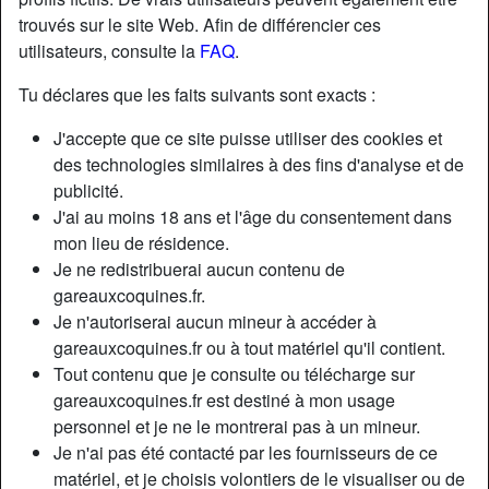
trouvés sur le site Web. Afin de différencier ces
utilisateurs, consulte la
FAQ
.
Tu déclares que les faits suivants sont exacts :
J'accepte que ce site puisse utiliser des cookies et
des technologies similaires à des fins d'analyse et de
publicité.
J'ai au moins 18 ans et l'âge du consentement dans
mon lieu de résidence.
Je ne redistribuerai aucun contenu de
gareauxcoquines.fr.
Je n'autoriserai aucun mineur à accéder à
Nickname:
KixxxAss
gareauxcoquines.fr ou à tout matériel qu'il contient.
Âge:
31
Tout contenu que je consulte ou télécharge sur
Pays:
France
gareauxcoquines.fr est destiné à mon usage
Département:
Var
personnel et je ne le montrerai pas à un mineur.
Sexe:
Femme
Je n'ai pas été contacté par les fournisseurs de ce
Sexualité:
Hétéro
matériel, et je choisis volontiers de le visualiser ou de