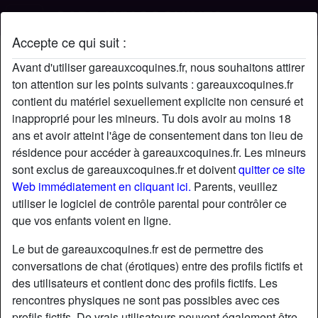
Accepte ce qui suit :
Profil de KixxxAss
Avant d'utiliser gareauxcoquines.fr, nous souhaitons attirer
ton attention sur les points suivants : gareauxcoquines.fr
contient du matériel sexuellement explicite non censuré et
inapproprié pour les mineurs. Tu dois avoir au moins 18
ans et avoir atteint l'âge de consentement dans ton lieu de
résidence pour accéder à gareauxcoquines.fr. Les mineurs
sont exclus de gareauxcoquines.fr et doivent
quitter ce site
Web immédiatement en cliquant ici.
Parents, veuillez
utiliser le logiciel de contrôle parental pour contrôler ce
que vos enfants voient en ligne.
Le but de gareauxcoquines.fr est de permettre des
conversations de chat (érotiques) entre des profils fictifs et
des utilisateurs et contient donc des profils fictifs. Les
rencontres physiques ne sont pas possibles avec ces
star
chat
Ajouter
Discuter !
profils fictifs. De vrais utilisateurs peuvent également être