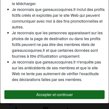
le télécharger.
Couleur des yeux:
Bleu
Je reconnais que gareauxcoquines.fr inclut des profils
Taille:
169 cm
fictifs créés et exploités par le site Web qui peuvent
Épilé(e):
Oui
communiquer avec moi à des fins promotionnelles et
autres.
Description
person_pin
Je reconnais que les personnes apparaissant sur les
photos de la page de destination ou dans les profils
J’aime être sexy auprès d’un bel homme, je suis vite
fictifs peuvent ne pas être des membres réels de
excitée, je n’ai que le défaut de crier parfois pendant
gareauxcoquines.fr et que certaines données sont
l’orgasme. Je veux aussi vous faire crier de jouissance
fournies à titre d'illustration uniquement.
sous la douceur de ma langue. Je veux des baisers
Je reconnais que gareauxcoquines.fr n'enquête pas
profonds, des gros câlins affectueux, par moment de la
sur les antécédents de ses membres et que le site
vigueur et de la force.
Web ne tente pas autrement de vérifier l'exactitude
Cherche
des déclarations faites par ses membres.
Homme, Hétéro
Accepter et continuer
Tags