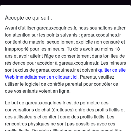
Accepte ce qui suit :
Profil de Costebello
Avant d'utiliser gareauxcoquines.fr, nous souhaitons attirer
ton attention sur les points suivants : gareauxcoquines.fr
contient du matériel sexuellement explicite non censuré et
inapproprié pour les mineurs. Tu dois avoir au moins 18
ans et avoir atteint l'âge de consentement dans ton lieu de
résidence pour accéder à gareauxcoquines.fr. Les mineurs
sont exclus de gareauxcoquines.fr et doivent
quitter ce site
Web immédiatement en cliquant ici.
Parents, veuillez
utiliser le logiciel de contrôle parental pour contrôler ce
que vos enfants voient en ligne.
Le but de gareauxcoquines.fr est de permettre des
conversations de chat (érotiques) entre des profils fictifs et
des utilisateurs et contient donc des profils fictifs. Les
rencontres physiques ne sont pas possibles avec ces
star
chat
Ajouter
Discuter !
profils fictifs. De vrais utilisateurs peuvent également être