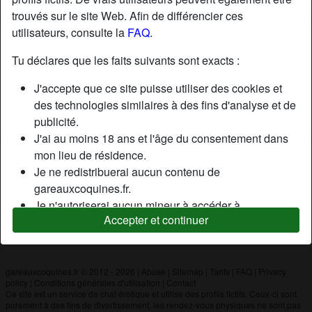
trouvés sur le site Web. Afin de différencier ces
utilisateurs, consulte la
FAQ
.
Nickname:
Costebello
Âge:
58
Tu déclares que les faits suivants sont exacts :
Pays:
France
J'accepte que ce site puisse utiliser des cookies et
Département:
Var
des technologies similaires à des fins d'analyse et de
Sexe:
Homme
publicité.
J'ai au moins 18 ans et l'âge du consentement dans
mon lieu de résidence.
Description
Je ne redistribuerai aucun contenu de
N'a pas encore saisi de description
gareauxcoquines.fr.
Je n'autoriserai aucun mineur à accéder à
Cherche
Accepter et continuer
gareauxcoquines.fr ou à tout matériel qu'il contient.
N'a spécifié aucune préférence
Tout contenu que je consulte ou télécharge sur
gareauxcoquines.fr est destiné à mon usage
personnel et je ne le montrerai pas à un mineur.
gareauxcoquines.fr © 2012 - 2026
|
Abuse
|
Sitemap
|
Tarifs
|
FAQ
|
Privacy
policy
|
Conditions générales d'utilisation
|
Contact
Je n'ai pas été contacté par les fournisseurs de ce
Ce site est un service de chat érotique et utilise des profils fictifs. Ceux-ci sont
matériel, et je choisis volontiers de le visualiser ou de
purement à des fins de divertissement, les rendez-vous physiques ne sont pas