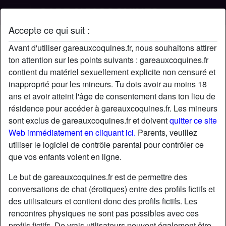
Accepte ce qui suit :
Profil de antarah
Avant d'utiliser gareauxcoquines.fr, nous souhaitons attirer
ton attention sur les points suivants : gareauxcoquines.fr
contient du matériel sexuellement explicite non censuré et
inapproprié pour les mineurs. Tu dois avoir au moins 18
ans et avoir atteint l'âge de consentement dans ton lieu de
résidence pour accéder à gareauxcoquines.fr. Les mineurs
sont exclus de gareauxcoquines.fr et doivent
quitter ce site
Web immédiatement en cliquant ici.
Parents, veuillez
utiliser le logiciel de contrôle parental pour contrôler ce
que vos enfants voient en ligne.
Le but de gareauxcoquines.fr est de permettre des
conversations de chat (érotiques) entre des profils fictifs et
des utilisateurs et contient donc des profils fictifs. Les
rencontres physiques ne sont pas possibles avec ces
star
chat
Ajouter
Discuter !
profils fictifs. De vrais utilisateurs peuvent également être