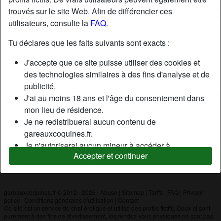
trouvés sur le site Web. Afin de différencier ces
utilisateurs, consulte la
FAQ
.
Nickname:
Antarah
Âge:
21
Tu déclares que les faits suivants sont exacts :
Pays:
France
J'accepte que ce site puisse utiliser des cookies et
Département:
Var
des technologies similaires à des fins d'analyse et de
Sexe:
Homme
publicité.
J'ai au moins 18 ans et l'âge du consentement dans
mon lieu de résidence.
Description
Je ne redistribuerai aucun contenu de
N'a pas encore saisi de description
gareauxcoquines.fr.
Je n'autoriserai aucun mineur à accéder à
Cherche
Accepter et continuer
gareauxcoquines.fr ou à tout matériel qu'il contient.
N'a spécifié aucune préférence
Tout contenu que je consulte ou télécharge sur
gareauxcoquines.fr est destiné à mon usage
personnel et je ne le montrerai pas à un mineur.
gareauxcoquines.fr © 2012 - 2026
|
Abuse
|
Sitemap
|
Tarifs
|
FAQ
|
Privacy
policy
|
Conditions générales d'utilisation
|
Contact
Je n'ai pas été contacté par les fournisseurs de ce
Ce site est un service de chat érotique et utilise des profils fictifs. Ceux-ci sont
matériel, et je choisis volontiers de le visualiser ou de
purement à des fins de divertissement, les rendez-vous physiques ne sont pas