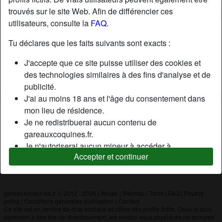
trouvés sur le site Web. Afin de différencier ces
utilisateurs, consulte la
FAQ
.
Nickname:
Luka
Âge:
43
Tu déclares que les faits suivants sont exacts :
Pays:
France
J'accepte que ce site puisse utiliser des cookies et
Département:
Vaucluse
des technologies similaires à des fins d'analyse et de
Sexe:
Homme
publicité.
J'ai au moins 18 ans et l'âge du consentement dans
mon lieu de résidence.
Description
Je ne redistribuerai aucun contenu de
N'a pas encore saisi de description
gareauxcoquines.fr.
Je n'autoriserai aucun mineur à accéder à
Cherche
Accepter et continuer
gareauxcoquines.fr ou à tout matériel qu'il contient.
N'a spécifié aucune préférence
Tout contenu que je consulte ou télécharge sur
gareauxcoquines.fr est destiné à mon usage
personnel et je ne le montrerai pas à un mineur.
gareauxcoquines.fr © 2012 - 2026
|
Abuse
|
Sitemap
|
Tarifs
|
FAQ
|
Privacy
policy
|
Conditions générales d'utilisation
|
Contact
Je n'ai pas été contacté par les fournisseurs de ce
Ce site est un service de chat érotique et utilise des profils fictifs. Ceux-ci sont
matériel, et je choisis volontiers de le visualiser ou de
purement à des fins de divertissement, les rendez-vous physiques ne sont pas