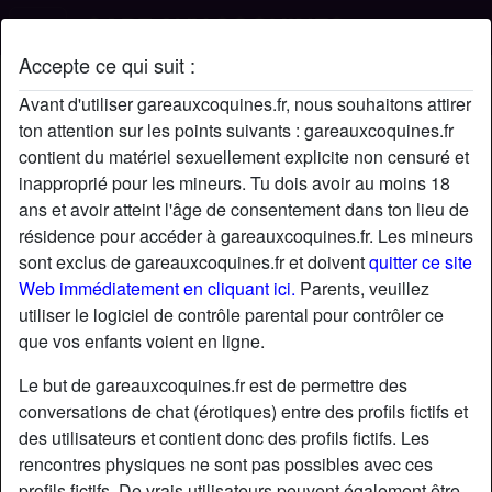
Accepte ce qui suit :
Profil de Luka
Avant d'utiliser gareauxcoquines.fr, nous souhaitons attirer
ton attention sur les points suivants : gareauxcoquines.fr
contient du matériel sexuellement explicite non censuré et
inapproprié pour les mineurs. Tu dois avoir au moins 18
ans et avoir atteint l'âge de consentement dans ton lieu de
résidence pour accéder à gareauxcoquines.fr. Les mineurs
sont exclus de gareauxcoquines.fr et doivent
quitter ce site
Web immédiatement en cliquant ici.
Parents, veuillez
utiliser le logiciel de contrôle parental pour contrôler ce
que vos enfants voient en ligne.
Le but de gareauxcoquines.fr est de permettre des
conversations de chat (érotiques) entre des profils fictifs et
des utilisateurs et contient donc des profils fictifs. Les
rencontres physiques ne sont pas possibles avec ces
star
chat
Ajouter
Discuter !
profils fictifs. De vrais utilisateurs peuvent également être