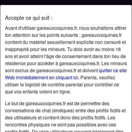
Accepte ce qui suit :
Profil de Notson89
Avant d'utiliser gareauxcoquines.fr, nous souhaitons attirer
ton attention sur les points suivants : gareauxcoquines.fr
contient du matériel sexuellement explicite non censuré et
inapproprié pour les mineurs. Tu dois avoir au moins 18
ans et avoir atteint l'âge de consentement dans ton lieu de
résidence pour accéder à gareauxcoquines.fr. Les mineurs
sont exclus de gareauxcoquines.fr et doivent
quitter ce site
Web immédiatement en cliquant ici.
Parents, veuillez
utiliser le logiciel de contrôle parental pour contrôler ce
que vos enfants voient en ligne.
Le but de gareauxcoquines.fr est de permettre des
conversations de chat (érotiques) entre des profils fictifs et
des utilisateurs et contient donc des profils fictifs. Les
rencontres physiques ne sont pas possibles avec ces
star
chat
Ajouter
Discuter !
profils fictifs. De vrais utilisateurs peuvent également être