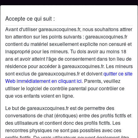
Accepte ce qui suit :
Profil de Matvivi
Avant d'utiliser gareauxcoquines.fr, nous souhaitons attirer
ton attention sur les points suivants : gareauxcoquines.fr
contient du matériel sexuellement explicite non censuré et
inapproprié pour les mineurs. Tu dois avoir au moins 18
ans et avoir atteint l'âge de consentement dans ton lieu de
résidence pour accéder à gareauxcoquines.fr. Les mineurs
sont exclus de gareauxcoquines.fr et doivent
quitter ce site
Web immédiatement en cliquant ici.
Parents, veuillez
utiliser le logiciel de contrôle parental pour contrôler ce
que vos enfants voient en ligne.
Le but de gareauxcoquines.fr est de permettre des
conversations de chat (érotiques) entre des profils fictifs et
des utilisateurs et contient donc des profils fictifs. Les
rencontres physiques ne sont pas possibles avec ces
star
chat
Ajouter
Discuter !
profils fictifs. De vrais utilisateurs peuvent également être