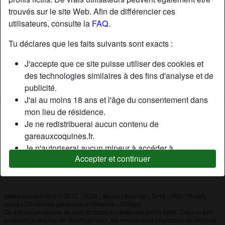
trouvés sur le site Web. Afin de différencier ces
utilisateurs, consulte la
FAQ
.
Nickname:
Matvivi
Âge:
47
Tu déclares que les faits suivants sont exacts :
Pays:
France
J'accepte que ce site puisse utiliser des cookies et
Département:
Yonne
des technologies similaires à des fins d'analyse et de
Sexe:
Couple
publicité.
J'ai au moins 18 ans et l'âge du consentement dans
mon lieu de résidence.
Description
Je ne redistribuerai aucun contenu de
N'a pas encore saisi de description
gareauxcoquines.fr.
Je n'autoriserai aucun mineur à accéder à
Cherche
Accepter et continuer
gareauxcoquines.fr ou à tout matériel qu'il contient.
N'a spécifié aucune préférence
Tout contenu que je consulte ou télécharge sur
gareauxcoquines.fr est destiné à mon usage
personnel et je ne le montrerai pas à un mineur.
gareauxcoquines.fr © 2012 - 2026
|
Abuse
|
Sitemap
|
Tarifs
|
FAQ
|
Privacy
policy
|
Conditions générales d'utilisation
|
Contact
Je n'ai pas été contacté par les fournisseurs de ce
Ce site est un service de chat érotique et utilise des profils fictifs. Ceux-ci sont
matériel, et je choisis volontiers de le visualiser ou de
purement à des fins de divertissement, les rendez-vous physiques ne sont pas