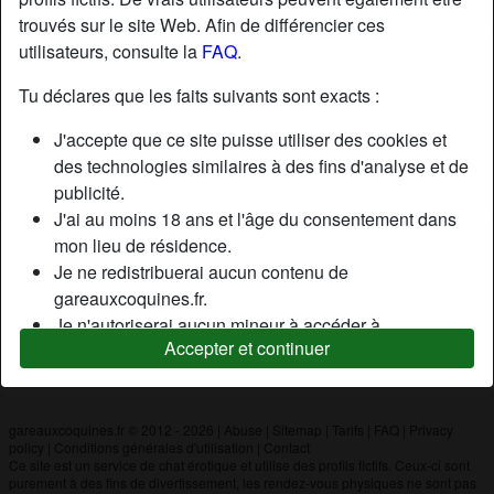
trouvés sur le site Web. Afin de différencier ces
utilisateurs, consulte la
FAQ
.
Nickname:
Fred
Âge:
47
Tu déclares que les faits suivants sont exacts :
Pays:
France
J'accepte que ce site puisse utiliser des cookies et
Département:
Yvelines
des technologies similaires à des fins d'analyse et de
Sexe:
Homme
publicité.
J'ai au moins 18 ans et l'âge du consentement dans
mon lieu de résidence.
Description
Je ne redistribuerai aucun contenu de
N'a pas encore saisi de description
gareauxcoquines.fr.
Je n'autoriserai aucun mineur à accéder à
Cherche
Accepter et continuer
gareauxcoquines.fr ou à tout matériel qu'il contient.
N'a spécifié aucune préférence
Tout contenu que je consulte ou télécharge sur
gareauxcoquines.fr est destiné à mon usage
personnel et je ne le montrerai pas à un mineur.
gareauxcoquines.fr © 2012 - 2026
|
Abuse
|
Sitemap
|
Tarifs
|
FAQ
|
Privacy
policy
|
Conditions générales d'utilisation
|
Contact
Je n'ai pas été contacté par les fournisseurs de ce
Ce site est un service de chat érotique et utilise des profils fictifs. Ceux-ci sont
matériel, et je choisis volontiers de le visualiser ou de
purement à des fins de divertissement, les rendez-vous physiques ne sont pas