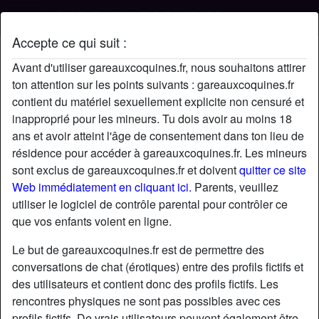
Accepte ce qui suit :
Profil de Fred
Avant d'utiliser gareauxcoquines.fr, nous souhaitons attirer
ton attention sur les points suivants : gareauxcoquines.fr
contient du matériel sexuellement explicite non censuré et
inapproprié pour les mineurs. Tu dois avoir au moins 18
ans et avoir atteint l'âge de consentement dans ton lieu de
résidence pour accéder à gareauxcoquines.fr. Les mineurs
sont exclus de gareauxcoquines.fr et doivent
quitter ce site
Web immédiatement en cliquant ici.
Parents, veuillez
utiliser le logiciel de contrôle parental pour contrôler ce
que vos enfants voient en ligne.
Le but de gareauxcoquines.fr est de permettre des
conversations de chat (érotiques) entre des profils fictifs et
des utilisateurs et contient donc des profils fictifs. Les
rencontres physiques ne sont pas possibles avec ces
star
chat
Ajouter
Discuter !
profils fictifs. De vrais utilisateurs peuvent également être