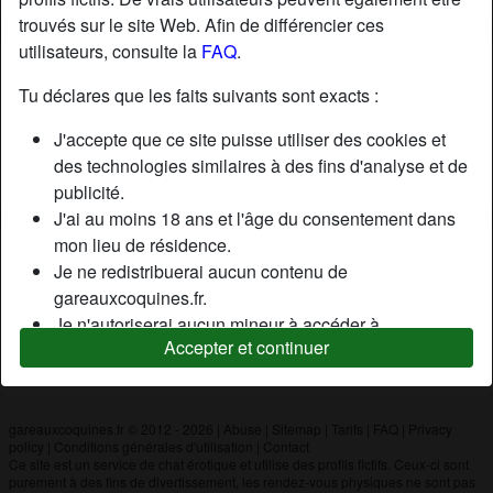
trouvés sur le site Web. Afin de différencier ces
utilisateurs, consulte la
FAQ
.
Nickname:
Mathilda788
Âge:
49
Tu déclares que les faits suivants sont exacts :
Pays:
France
J'accepte que ce site puisse utiliser des cookies et
Département:
Yvelines
des technologies similaires à des fins d'analyse et de
Sexe:
Homme
publicité.
J'ai au moins 18 ans et l'âge du consentement dans
mon lieu de résidence.
Description
Je ne redistribuerai aucun contenu de
N'a pas encore saisi de description
gareauxcoquines.fr.
Je n'autoriserai aucun mineur à accéder à
Cherche
Accepter et continuer
gareauxcoquines.fr ou à tout matériel qu'il contient.
N'a spécifié aucune préférence
Tout contenu que je consulte ou télécharge sur
gareauxcoquines.fr est destiné à mon usage
personnel et je ne le montrerai pas à un mineur.
gareauxcoquines.fr © 2012 - 2026
|
Abuse
|
Sitemap
|
Tarifs
|
FAQ
|
Privacy
policy
|
Conditions générales d'utilisation
|
Contact
Je n'ai pas été contacté par les fournisseurs de ce
Ce site est un service de chat érotique et utilise des profils fictifs. Ceux-ci sont
matériel, et je choisis volontiers de le visualiser ou de
purement à des fins de divertissement, les rendez-vous physiques ne sont pas