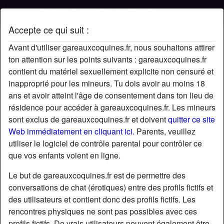
Accepte ce qui suit :
Profil de Mathilda788
Avant d'utiliser gareauxcoquines.fr, nous souhaitons attirer
ton attention sur les points suivants : gareauxcoquines.fr
contient du matériel sexuellement explicite non censuré et
inapproprié pour les mineurs. Tu dois avoir au moins 18
ans et avoir atteint l'âge de consentement dans ton lieu de
résidence pour accéder à gareauxcoquines.fr. Les mineurs
sont exclus de gareauxcoquines.fr et doivent
quitter ce site
Web immédiatement en cliquant ici.
Parents, veuillez
utiliser le logiciel de contrôle parental pour contrôler ce
que vos enfants voient en ligne.
Le but de gareauxcoquines.fr est de permettre des
conversations de chat (érotiques) entre des profils fictifs et
des utilisateurs et contient donc des profils fictifs. Les
rencontres physiques ne sont pas possibles avec ces
star
chat
Ajouter
Discuter !
profils fictifs. De vrais utilisateurs peuvent également être